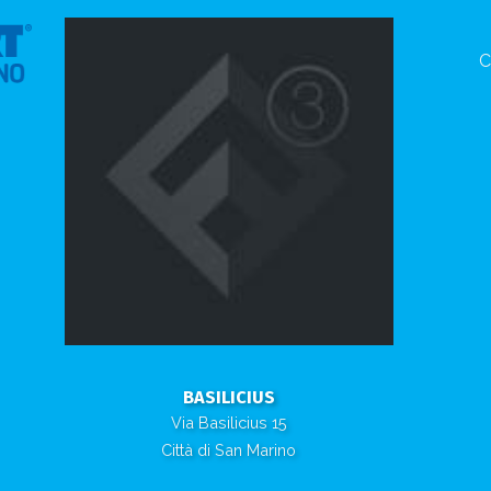
C
BASILICIUS
Via Basilicius 15
Città di San Marino