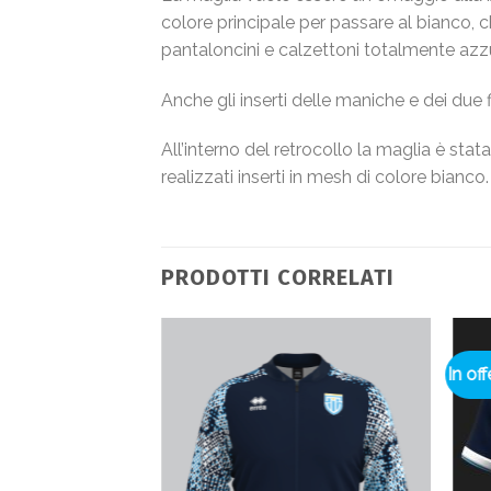
colore principale per passare al bianco, 
pantaloncini e calzettoni totalmente azzurr
Anche gli inserti delle maniche e dei due 
All’interno del retrocollo la maglia è stata
realizzati inserti in mesh di colore bianco.
PRODOTTI CORRELATI
In off
Aggiungi
alla lista
dei
desideri