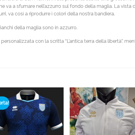
che va a sfumare nell’azzurro sul fondo della maglia. La vista
i, va così a riprodurre i colori della nostra bandiera.
fianchi della maglia sono in azzurro.
 personalizzata con la scritta “L’antica terra della libertà”, me
erta!
Aggiungi
Aggiu
alla lista
alla li
dei
dei
desideri
desid