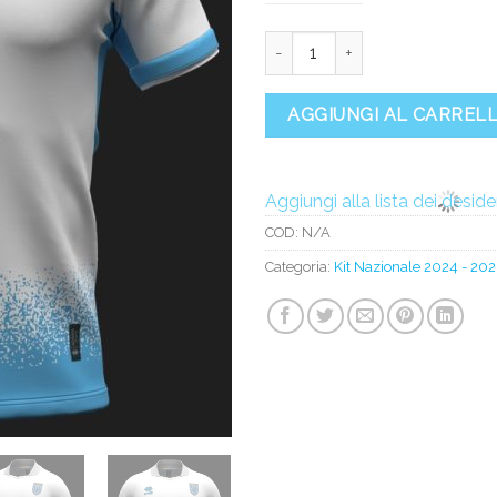
Maglia Home Nazionale 2024-2
AGGIUNGI AL CARREL
Aggiungi alla lista dei deside
COD:
N/A
Categoria:
Kit Nazionale 2024 - 202