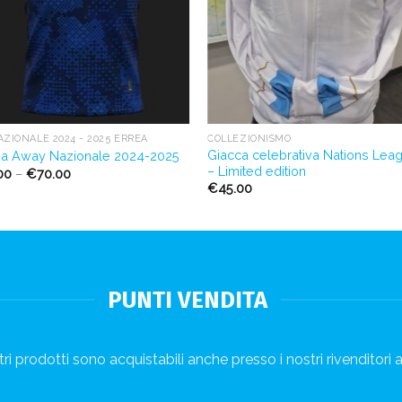
AZIONALE 2024 - 2025 ERREÀ
COLLEZIONISMO
Giacca celebrativa Nations Lea
ia Away Nazionale 2024-2025
– Limited edition
00
–
€
70.00
€
45.00
PUNTI VENDITA
ri prodotti sono acquistabili anche presso i nostri rivenditori a