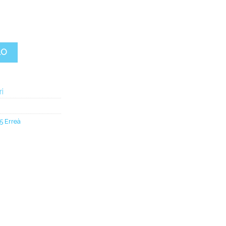
025 quantità
LO
ri
5 Erreà