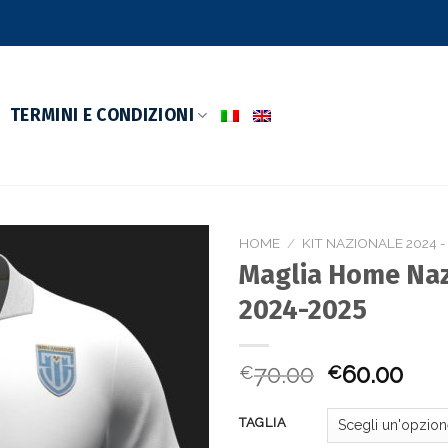
TERMINI E CONDIZIONI
HOME
/
KIT NAZIONALE 2024 -
Maglia Home Naz
Aggiungi
2024-2025
alla lista
dei
desideri
70.00
60.00
€
€
TAGLIA