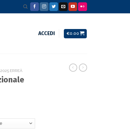
ACCEDI
€
0.00
 2025 ERREÀ
ionale