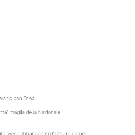
ership con Erreà.
ima” maglia della Nazionale
vità: viene abbandonato l’azzurro come