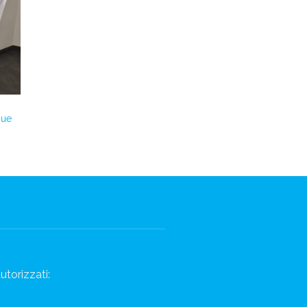
gue
utorizzati: