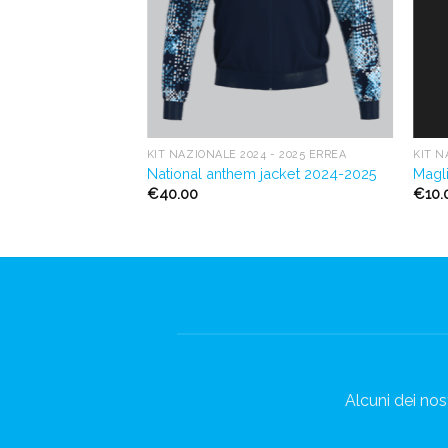
KIT NAZIONALE 2024 - 2025 ERREÀ
KIT N
National anthem jacket 2024-2025
Magl
€
40.00
€
10.
Alcuni dei nost