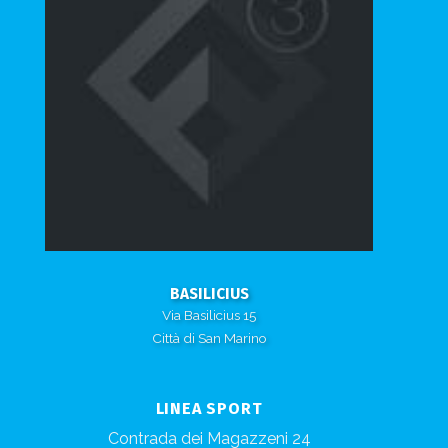
BASILICIUS
Via Basilicius 15
Città di San Marino
LINEA SPORT
Contrada dei Magazzeni 24