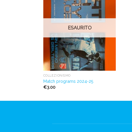
alla lista
dei
desideri
ESAURITO
COLLEZIONISMO
Match programs 2024-25
€
3.00