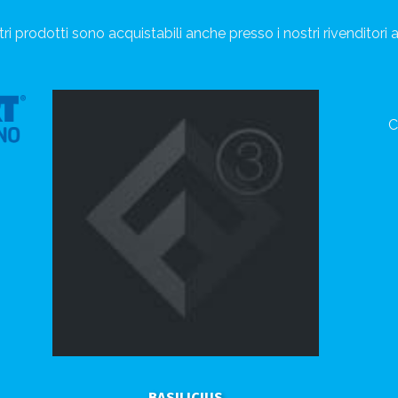
ri prodotti sono acquistabili anche presso i nostri rivenditori a
C
BASILICIUS