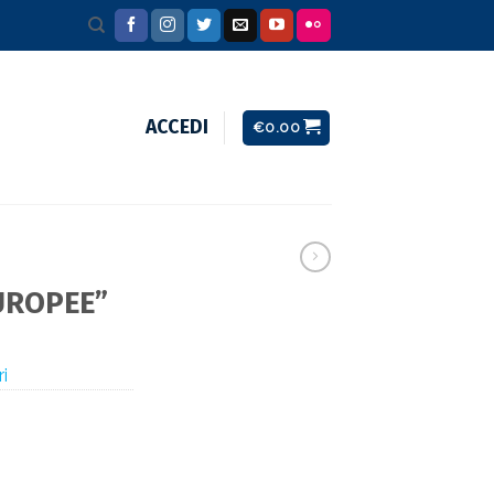
ACCEDI
€
0.00
EUROPEE”
ri