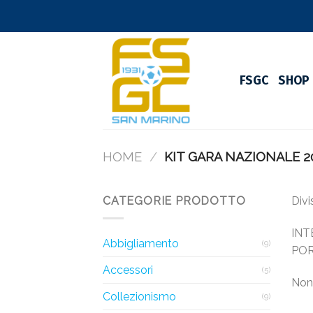
Skip
to
content
FSGC
SHOP
HOME
/
KIT GARA NAZIONALE 2
CATEGORIE PRODOTTO
Divi
INT
Abbigliamento
(9)
PORT
Accessori
(5)
Non 
Collezionismo
(9)