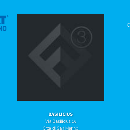
C
BASILICIUS
Via Basilicius 15
Città di San Marino